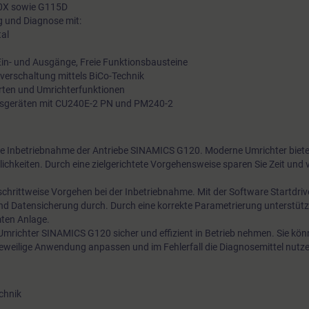
20X sowie G115D
 und Diagnose mit:
tal
Ein- und Ausgänge, Freie Funktionsbausteine
lverschaltung mittels BiCo-Technik
rten und Umrichterfunktionen
gsgeräten mit CU240E-2 PN und PM240-2
ie Inbetriebnahme der Antriebe SINAMICS G120. Moderne Umrichter bieten
ichkeiten. Durch eine zielgerichtete Vorgehensweise sparen Sie Zeit und 
schrittweise Vorgehen bei der Inbetriebnahme. Mit der Software Startdriv
nd Datensicherung durch. Durch eine korrekte Parametrierung unterstütz
mten Anlage.
mrichter SINAMICS G120 sicher und effizient in Betrieb nehmen. Sie kön
jeweilige Anwendung anpassen und im Fehlerfall die Diagnosemittel nutz
chnik