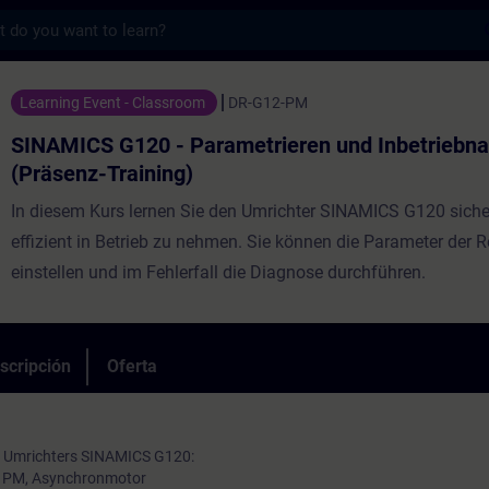
s
20 - Parametrieren und Inbetriebnahme (Pr
Learning Event - Classroom
DR-G12-PM
SINAMICS G120 - Parametrieren und Inbetriebn
(Präsenz-Training)
In diesem Kurs lernen Sie den Umrichter SINAMICS G120 siche
effizient in Betrieb zu nehmen. Sie können die Parameter der 
einstellen und im Fehlerfall die Diagnose durchführen.
scripción
Oferta
s Umrichters SINAMICS G120:
le PM, Asynchronmotor