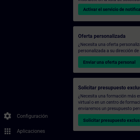
Activar el servicio de notific
Oferta personalizada
¿Necesita una oferta personali
personalizada a su dirección de 
Enviar una oferta personal
Solicitar presupuesto exclu
¿Necesita una formación más es
virtual o en un centro de formac
enviaremos un presupuesto per
settings
Configuración
Solicitar presupuesto exclus
apps
Aplicaciones