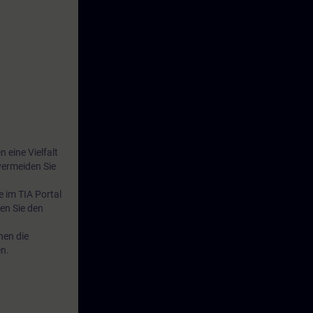
 eine Vielfalt
vermeiden Sie
e im TIA Portal
en Sie den
nen die
en.