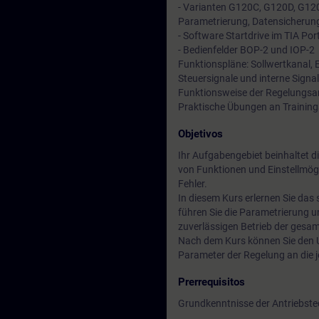
- Varianten G120C, G120D, G1
Parametrierung, Datensicherung
- Software Startdrive im TIA Por
- Bedienfelder BOP-2 und IOP-2
Funktionspläne: Sollwertkanal, 
Steuersignale und interne Signa
Funktionsweise der Regelungsa
Praktische Übungen an Trainin
Objetivos
Ihr Aufgabengebiet beinhaltet d
von Funktionen und Einstellmögl
Fehler.
In diesem Kurs erlernen Sie das 
führen Sie die Parametrierung u
zuverlässigen Betrieb der gesa
Nach dem Kurs können Sie den U
Parameter der Regelung an die 
Prerrequisitos
Grundkenntnisse der Antriebste