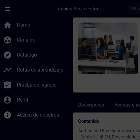
Saltar al contenido principal
Página cargada
menu
Training Services for Digital Industries
Curso - SINAMICS G1
home
Home
group_work
Canales
explore
Catálogo
timeline
Rutas de aprendizaje
assignment_turned_in
Prueba de ingreso
account_circle
Perfil
Descripción
Fechas e in
info
Acerca de nosotros
Contenido
Aufbau und Funktionsweise de
- Control Unit CU, Power Modu