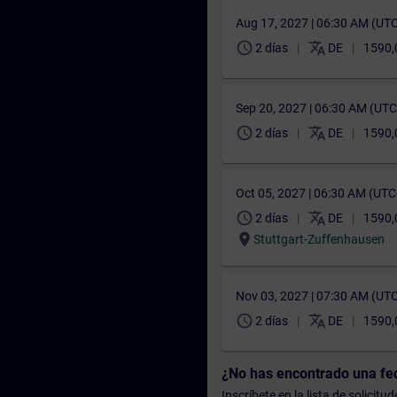
Aug 17, 2027 | 06:30 AM (UT
schedule
translate
2 días
DE
1590,
Sep 20, 2027 | 06:30 AM (UT
schedule
translate
2 días
DE
1590,
Oct 05, 2027 | 06:30 AM (UT
schedule
translate
2 días
DE
1590,
location_on
Stuttgart-Zuffenhausen
Nov 03, 2027 | 07:30 AM (UT
schedule
translate
2 días
DE
1590,
¿No has encontrado una f
Inscríbete en la lista de solicit