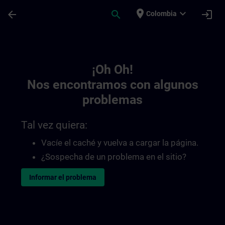
Saltar al contenido principal
Página cargada
place
expand_more
arrow_back
search
login
Colombia
Toc | SITRAIN
¡Oh Oh!
Nos encontramos con algunos
problemas
Tal vez quiera:
Vacíe el caché y vuelva a cargar la página.
¿Sospecha de un problema en el sitio?
Informar el problema