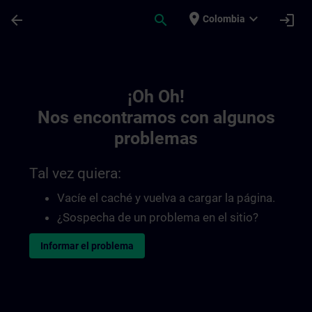
Saltar al contenido principal
Página cargada
place
expand_more
arrow_back
search
login
Colombia
Toc | SITRAIN
¡Oh Oh!
Nos encontramos con algunos
problemas
Tal vez quiera:
Vacíe el caché y vuelva a cargar la página.
¿Sospecha de un problema en el sitio?
Informar el problema