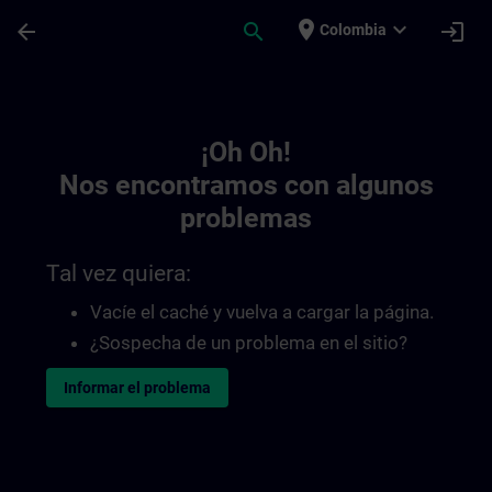
Saltar al contenido principal
Página cargada
place
expand_more
arrow_back
search
login
Colombia
Toc | SITRAIN
¡Oh Oh!
Nos encontramos con algunos
problemas
Tal vez quiera:
Vacíe el caché y vuelva a cargar la página.
¿Sospecha de un problema en el sitio?
Informar el problema