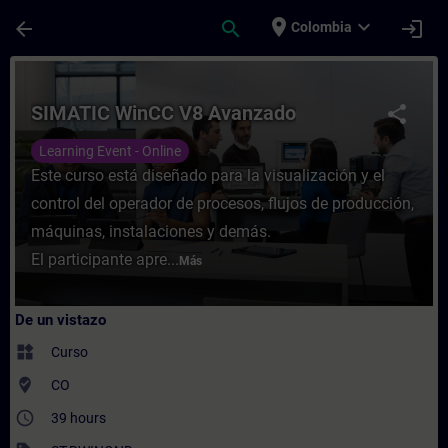
Saltar al contenido principal
Página cargada
place
expand_more
arrow_back
search
login
Colombia
Curso - SIMATIC WinCC V8 Avanzado - Entr
SIMATIC WinCC V8 Avanzado
share
Learning Event - Online
Este curso está diseñado para la visualización y el
control del operador de procesos, flujos de producción,
máquinas, instalaciones y demás.
El participante apre...
Más
De un vistazo
widgets
Curso
where_to_vote
CO
access_time
39 hours