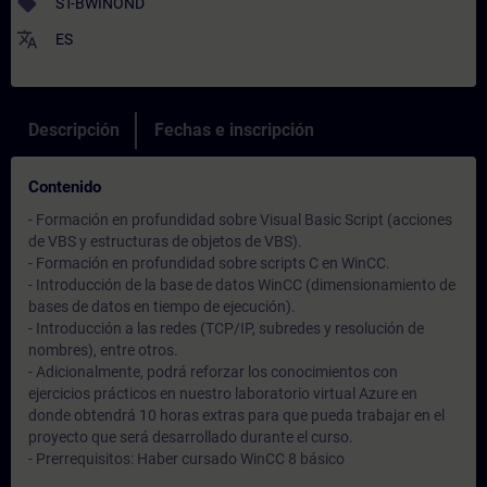
sell
ST-BWINOND
translate
ES
Descripción
Fechas e inscripción
Contenido
- Formación en profundidad sobre Visual Basic Script (acciones
de VBS y estructuras de objetos de VBS).
- Formación en profundidad sobre scripts C en WinCC.
- Introducción de la base de datos WinCC (dimensionamiento de
bases de datos en tiempo de ejecución).
- Introducción a las redes (TCP/IP, subredes y resolución de
nombres), entre otros.
- Adicionalmente, podrá reforzar los conocimientos con
ejercicios prácticos en nuestro laboratorio virtual Azure en
donde obtendrá 10 horas extras para que pueda trabajar en el
proyecto que será desarrollado durante el curso.
- Prerrequisitos: Haber cursado WinCC 8 básico