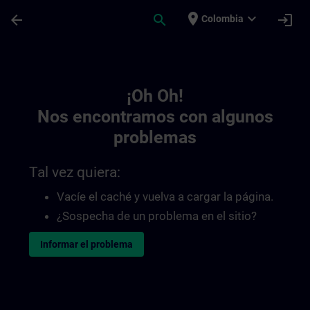
Saltar al contenido principal
Página cargada
place
expand_more
arrow_back
search
login
Colombia
Toc | SITRAIN
¡Oh Oh!
Nos encontramos con algunos
problemas
Tal vez quiera:
Vacíe el caché y vuelva a cargar la página.
¿Sospecha de un problema en el sitio?
Informar el problema