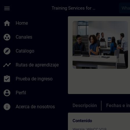
Saltar al contenido principal
Página cargada
menu
Training Services for Digital Industries
Curso - Projektowan
home
Home
group_work
Canales
explore
Catálogo
timeline
Rutas de aprendizaje
assignment_turned_in
Prueba de ingreso
account_circle
Perfil
info
Descripción
Fechas e in
Acerca de nosotros
Contenido
Wersja: WinCC V19