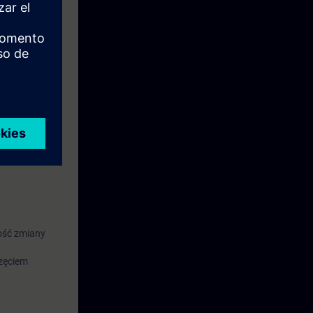
chiwizacji
ość zmiany
zęciem