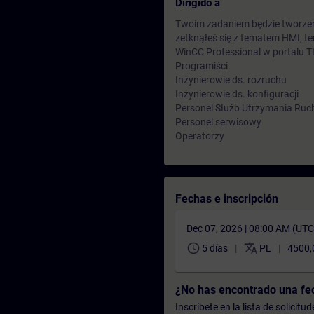
Dirigido a
Twoim zadaniem będzie tworzenie
zetknąłeś się z tematem HMI, te
WinCC Professional w portalu T
Programiści
Inżynierowie ds. rozruchu
Inżynierowie ds. konfiguracji
Personel Służb Utrzymania Ruc
Personel serwisowy
Operatorzy
Fechas e inscripción
Dec 07, 2026 | 08:00 AM (UT
schedule
translate
5 días
PL
4500,
¿No has encontrado una f
Inscríbete en la lista de solicit