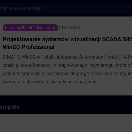
s
ie systemów wizualizacji SCADA SIMATIC W
Learning Event - Classroom
TIA-WCCS
Projektowanie systemów wizualizacji SCADA SI
WinCC Professional
SIMATIC WinCC w Totally Integrated Automation Portal (TIA Por
częścią nowej koncepcji zintegrowanego inżynieringu, która of
jednolite środowisko projektowe do programowania i konfigura
rozwiązań sterowania, wizualizacji i napędów.
scripción