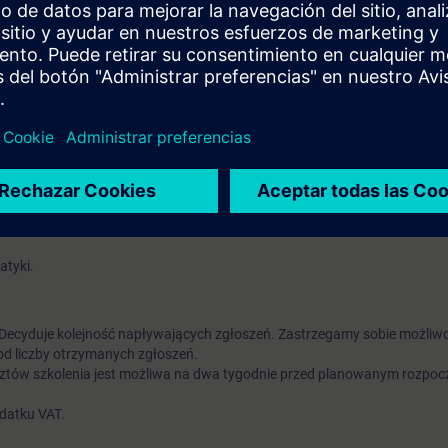
ji dodatkowych.
 kursu:
 SIMATIC WinCC Professional
 nowych wizualizacji w oparciu o systemy SCADA
 czytelnych dla użytkownika interfejsów obsługi
m zmiennych procesowych, alarmów itp.
ń między systemem wizualizacji a systemami automatyki SIMATIC S7.
 możliwościach WinCC SCADA w TIA Portal.
temat sposobów tworzenia ekranów wizualizacji procesów, możliwości ar
ji dodatkowych.
tyki.
. Decyduje kolejność napływających zgłoszeń. Zastrzegamy sobie możliw
od liczby otrzymanych zgłoszeń.
ztów szkolenia jest możliwa na dwa tygodnie przed planowanym rozpoc
odatku VAT.