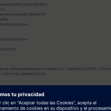
Portal SIMATIC WinCC (SCADA)
nCC
stemem automatyki SIMATIC S7
ownika
zualizacji procesu
e
chiwizacja alarmów
azy danych
ne na zestawie szkoleniowym: SIMATIC S7-1500 SIMATIC STEP 7 (TIA Por
 (TIA Portal), SINAMICS G120
ramowaniem do wszystkich aplikacji HMI począwszy od najprostszych ro
ż do aplikacji SCADA na wieloużytkownikowych systemach bazujących n
zednim produktem (SIMATIC WinCC ) zakres możliwych rozwiązań znac
 możliwościach WinCC SCADA w TIA Portal.
temat sposobów tworzenia ekranów wizualizacji procesów, możliwości ar