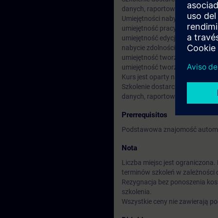
danych, raportowania oraz opc
Umiejętności nabywane podczas
umiejętność pracy w narzędziu
umiejętność edycji i tworzenia
nabycie zdolności projektowania
umiejętność tworzenia archiwu
umiejętność tworzenia powiąza
Kurs jest oparty na aktualnych
Szkolenie dostarcza wiedzy na 
danych, raportowania oraz opc
Prerrequisitos
Podstawowa znajomość automa
Nota
Liczba miejsc jest ograniczona
terminów szkoleń w zależności 
Rezygnacja bez ponoszenia kos
szkolenia.
Wszystkie ceny nie zawierają p