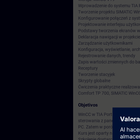
Wprowadzenie do systemu TIA 
Tworzenie projektu SIMATIC Wi
Konfigurowanie połączeń z sy
Projektowanie interfejsu użytk
Podstawy tworzenia ekranów wi
Deklaracja nawigacji w projekci
Zarządzanie użytkownikami
Konfiguracja, wyświetlanie, ar
Rejestrowanie danych, trendy
Zapis wartości zmiennych do b
Receptury
Tworzenie stacyjek
Skrypty globalne
Ćwiczenia praktyczne realizowa
Comfort TP 700, SIMATIC WinCC
Objetivos
WinCC w TIA Portal jest oprog
sterowania z panelami Basic a
PC. Zatem w porównaniu z popr
Kurs jest oparty na aktualnych
Szkolenie dostarcza wiedzy na 