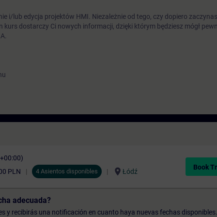
 i/lub edycja projektów HMI. Niezależnie od tego, czy dopiero zaczynasz
n kurs dostarczy Ci nowych informacji, dzięki którym będziesz mógł pew
IA.
hu
C+00:00)
Book Tr
location_on
00 PLN
4 Asientos disponibles
Łódź
echa adecuada?
udes y recibirás una notificación en cuanto haya nuevas fechas disponibles