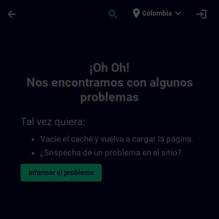
Saltar al contenido principal
Página cargada
place
expand_more
arrow_back
search
login
Colombia
Toc | SITRAIN
¡Oh Oh!
Nos encontramos con algunos
problemas
Tal vez quiera:
Vacíe el caché y vuelva a cargar la página.
¿Sospecha de un problema en el sitio?
Informar el problema