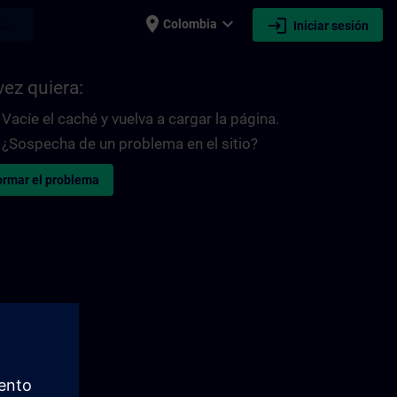
place
expand_more
login
earch
Colombia
Iniciar sesión
vez quiera:
Vacíe el caché y vuelva a cargar la página.
¿Sospecha de un problema en el sitio?
ormar el problema