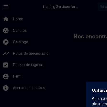
Saltar al contenido principal
Página cargada
menu
Training Services for Digital Industries
Toc | SITRAIN
home
Home
group_work
Canales
Nos encontr
explore
Catálogo
timeline
Rutas de aprendizaje
assignment_turned_in
Prueba de ingreso
account_circle
Perfil
info
Acerca de nosotros