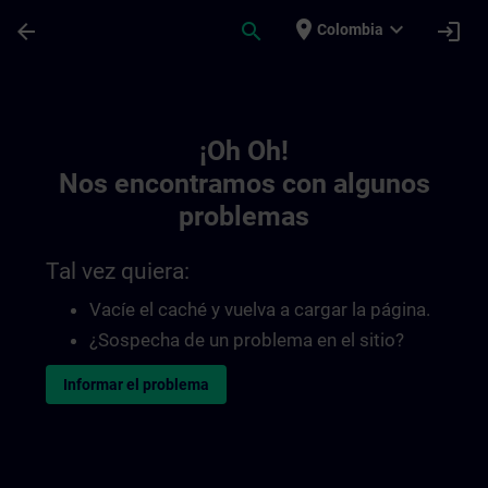
Saltar al contenido principal
Página cargada
place
expand_more
arrow_back
search
login
Colombia
Toc | SITRAIN
¡Oh Oh!
Nos encontramos con algunos
problemas
Tal vez quiera:
Vacíe el caché y vuelva a cargar la página.
¿Sospecha de un problema en el sitio?
Informar el problema