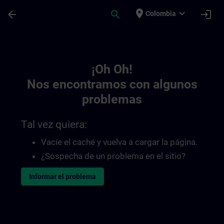
Saltar al contenido principal
Página cargada
place
expand_more
arrow_back
search
login
Colombia
Toc | SITRAIN
¡Oh Oh!
Nos encontramos con algunos
problemas
Tal vez quiera:
Vacíe el caché y vuelva a cargar la página.
¿Sospecha de un problema en el sitio?
Informar el problema