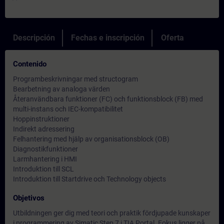
Descripción
Fechas e inscripción
Oferta
Contenido
Programbeskrivningar med structogram
Bearbetning av analoga värden
Återanvändbara funktioner (FC) och funktionsblock (FB) med
multi-instans och IEC-kompatibilitet
Hoppinstruktioner
Indirekt adressering
Felhantering med hjälp av organisationsblock (OB)
Diagnostikfunktioner
Larmhantering i HMI
Introduktion till SCL
Introduktion till Startdrive och Technology objects
Objetivos
Utbildningen ger dig med teori och praktik fördjupade kunskaper
i programmering av Simatic Step 7 i TIA Portal. Fokus ligger på