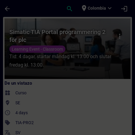
Saltar al contenido principal
Página cargada
place
expand_more
arrow_back
search
login
Colombia
Curso - Simatic TIA Portal programmering 
Simatic TIA Portal programmering 2
more_vert
för plc
Learning Event - Classroom
Tid: 4 dagar, startar måndag kl. 13:00 och slutar
fredag kl. 13:00.
De un vistazo
widgets
Curso
where_to_vote
SE
access_time
4 days
sell
TIA-PRO2
translate
SV