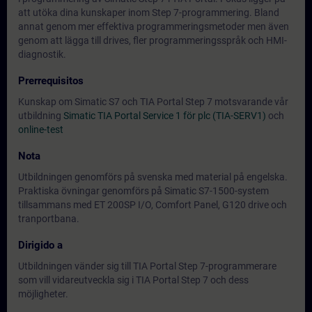
att utöka dina kunskaper inom Step 7-programmering. Bland
annat genom mer effektiva programmeringsmetoder men även
genom att lägga till drives, fler programmeringsspråk och HMI-
diagnostik.
Prerrequisitos
Kunskap om Simatic S7 och TIA Portal Step 7 motsvarande vår
utbildning
Simatic TIA Portal Service 1 för plc (TIA-SERV1)
och
online-test
Nota
Utbildningen genomförs på svenska med material på engelska.
Praktiska övningar genomförs på Simatic S7-1500-system
tillsammans med ET 200SP I/O, Comfort Panel, G120 drive och
tranportbana.
Dirigido a
Utbildningen vänder sig till TIA Portal Step 7-programmerare
som vill vidareutveckla sig i TIA Portal Step 7 och dess
möjligheter.