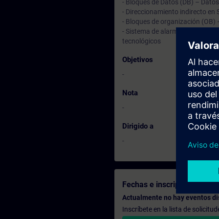
- Bloques de Datos (DB) – Datos
- Direccionamiento indirecto en
- Bloques de organización (OB)
- Sistema de alarmas de program
tecnológicos
Objetivos
-
Nota
-
Dirigido a
-
Fechas e inscripción
Actualmente no hay eventos di
Inscríbete en la lista de solicit