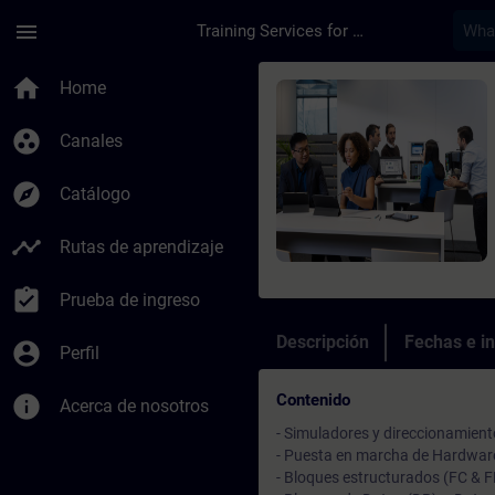
Saltar al contenido principal
Página cargada
menu
Training Services for Digital Industries
Curso - SIMATIC TIA
home
Home
group_work
Canales
explore
Catálogo
timeline
Rutas de aprendizaje
assignment_turned_in
Prueba de ingreso
Descripción
Fechas e in
account_circle
Perfil
Contenido
info
Acerca de nosotros
- Simuladores y direccionamient
- Puesta en marcha de Hardware
- Bloques estructurados (FC & F