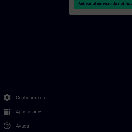
Activar el servicio de notific
settings
Configuración
apps
Aplicaciones
help_outline
Ayuda