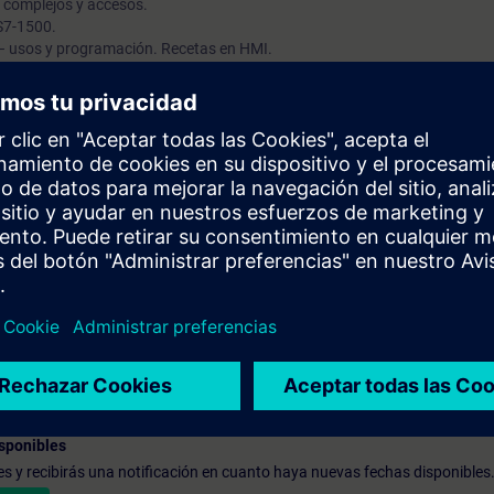
 complejos y accesos.
 S7-1500.
 – usos y programación. Recetas en HMI.
a y diagnósticos (ProDiag). Introducción a Redes Industriales. Introduc
sponibles
udes y recibirás una notificación en cuanto haya nuevas fechas disponibles