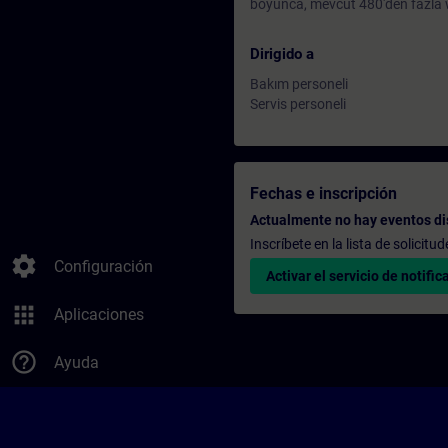
boyunca, mevcut 480'den fazla w
Dirigido a
Bakım personeli
Servis personeli
Fechas e inscripción
Actualmente no hay eventos di
Inscríbete en la lista de solicit
settings
Configuración
Activar el servicio de notific
apps
Aplicaciones
help_outline
Ayuda