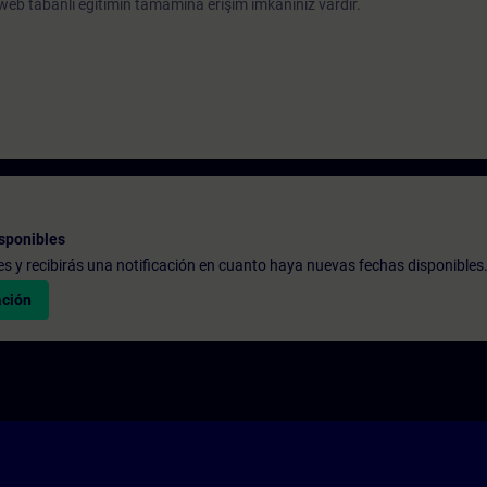
eb tabanlı eğitimin tamamına erişim imkanınız vardır.
sponibles
udes y recibirás una notificación en cuanto haya nuevas fechas disponibles
ación