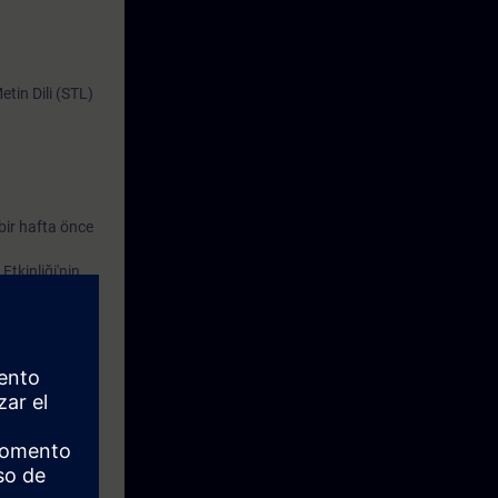
 programlama
.Bu kapsamlı
tin Dili (STL)
kirler
abilir veya
bir hafta önce
tkinliği'nin
ı yorumlamak,
rtal
zeltmek.