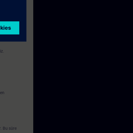
şılması
 otomasyon
iz.
den
. Bu süre