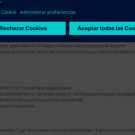
rini bir STEP 7 programı ile okuyun ve bir HMI ünitesinde göstermek
n CPU – CPU iletişimi kurmak
1200 sistem modeli üzerine pratik egzersizlerle içeriğin daha derin anla
pratik egzersizle teorik bilginizi derinleştirebilirsiniz. Bu, bir SIMATIC S7
dokunmatik panel, bir sürücü ve bir konveyor bant modelinden oluşur.
lık gelen SIMATIC S7 bilgisi ve bilginin kullanımında pratik deneyim
 uyduğundan emin olmak için mevcut çevrimiçi giriş testini kullanabilirsin
MATIC STEP 7 yazılımıyla çalışacaksınız.
ens Sertifikalı Servis Teknisyeni Seviye 2" sertifikasına hazırlayan üç belge
TRAIN Sertifikasyon Programı"nın modülleridir.
rogramı" modülüdür.
asından 7 gün önce başlar ve kursun bitmesinden 14 gün sonra sona erer