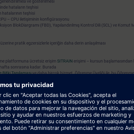
ğerlendirilmesi ve gösterilmesi
nde hataların teşhisi
Merdiven Diyagramı (LAD) / Fonksiyon Blok Diargramı (FBD),
hatalarının teşhisi
Yapılandırılmış Kontrol Dili (SCL) ve Yapısal Metin Dili (STL)
CPU – CPU iletişiminin konfigürasyonu
dillerindeki mevcut programları yorumlamak ve genişletmektir
iyon BlokDiargramı (FBD), Yapılandırılmış Kontrol Dili (SCL) ve Komut Me
anlayış sayesinde, tesisinizi optimize etmek için yeni ivme ve fi
kazanırsınız ve böylece tüm tesisinizdeki kesinti süresini azalt
erine pratik egzersizlerle içeriğin daha derin anlaşılması
ortadan kaldırabilirsiniz.
enme platformuna ücretsiz erişim
SITRAIN
erişimi – kursun başlamasından 
 hafta sonrasına kadar. Burada
e Bitki Tanılaması
ve daha birçok hizmet. Öğrenme Üyeliği ile, bu Öğrenme E
krarlayabilir, ayrıca diğer ilginç konularda eğitiminize devam edebilirsiniz.
apabilirsiniz:
 anlamak
yon blokları dahil olmak üzere belirlenmiş, karmaşık STEP 7 programların
 ve sürücüden oluşan karmaşık bir donanım ve yazılım sisteminde TIA Po
tik araçları sayesinde sistematik olarak teşhis ve yazılım hatalarını dü