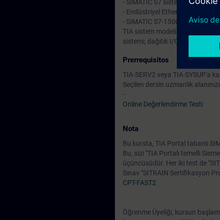
- SIMATIC S7 sistem tanı bilgile
- Endüstriyel Ethernet üzerinde
- SIMATIC S7-1500 ve SIMATIC S7-
TIA sistem modeli üzerine birçok 
sistemi, dağıtık I/O ET200, bir 
Prerrequisitos
TIA-SERV2 veya TIA-SYSUP'a karşı
Seçilen dersin uzmanlık alanınıza
-
Online Değerlendirme Testi
Nota
Bu kursta, TIA Portal tabanlı SI
Bu, sizi "TIA Portalı temelli Siem
üçüncüsüdür. Her iki test de "SI
Sınav "SITRAIN Sertifikasyon P
CPT-FAST2
Öğrenme Üyeliği, kursun başlam