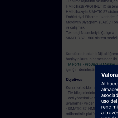
- Tanı mesajlarının okunması, de
HMI cihazlı PROFINET IO sistemi
HMI cihazıyla SIMATIC S7 sistem 
Endüstriyel Ethernet üzerinden 
Merdiven Diyagramı (LAD) / Fonks
ile çalışmak.
Teknoloji Nesneleriyle Çalışma
SIMATIC S7-1500 sistem modeli üz
Kurs ücretine dahil: Dijital öğr
başlayıp kursun bitmesinden iki
TIA Portal - ProDiag ile Makine v
içeriğini derinleştirebilir veya te
Objetivos
Kursa katıldıktan sonra şunları y
- TIA bileşenlerinin etkileşimini
- Veri yönetimi ve sistem fonksi
uyarlamak ve genişletmek
- SIMATIC S7, HMI, PROFINET IO
mühendislik platformunun diagnos