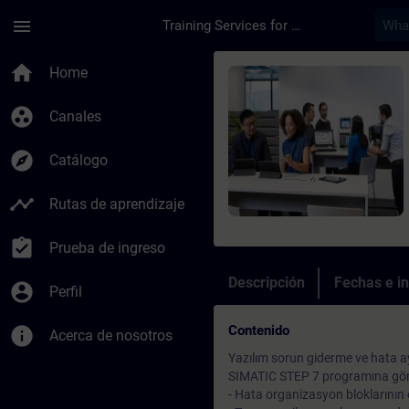
Saltar al contenido principal
Página cargada
menu
Training Services for Digital Industries
Curso - SIMATIC Serv
home
Home
group_work
Canales
explore
Catálogo
timeline
Rutas de aprendizaje
assignment_turned_in
Prueba de ingreso
Descripción
Fechas e in
account_circle
Perfil
Contenido
info
Acerca de nosotros
Yazılım sorun giderme ve hata ay
SIMATIC STEP 7 programına göre
- Hata organizasyon bloklarının o