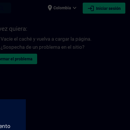
place
expand_more
login
earch
Colombia
Iniciar sesión
vez quiera:
Vacíe el caché y vuelva a cargar la página.
¿Sospecha de un problema en el sitio?
ormar el problema