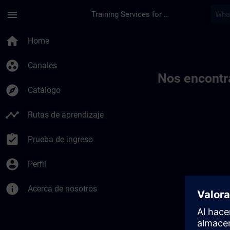
Saltar al contenido principal
Página cargada
menu
Training Services for Digital Industries
Toc | SITRAIN
home
Home
group_work
Canales
Nos encontr
explore
Catálogo
timeline
Rutas de aprendizaje
assignment_turned_in
Prueba de ingreso
account_circle
Perfil
info
Acerca de nosotros