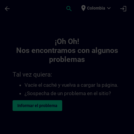
Saltar al contenido principal
Página cargada
place
expand_more
arrow_back
search
login
Colombia
Toc | SITRAIN
¡Oh Oh!
Nos encontramos con algunos
problemas
Tal vez quiera:
Vacíe el caché y vuelva a cargar la página.
¿Sospecha de un problema en el sitio?
Informar el problema