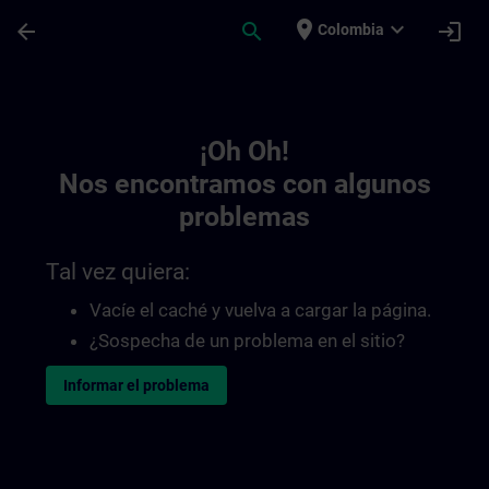
Saltar al contenido principal
Página cargada
place
expand_more
arrow_back
search
login
Colombia
Toc | SITRAIN
¡Oh Oh!
Nos encontramos con algunos
problemas
Tal vez quiera:
Vacíe el caché y vuelva a cargar la página.
¿Sospecha de un problema en el sitio?
Informar el problema