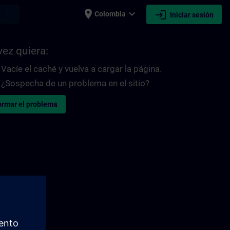
place
expand_more
login
earch
Colombia
Iniciar sesión
vez quiera:
Vacíe el caché y vuelva a cargar la página.
¿Sospecha de un problema en el sitio?
ormar el problema