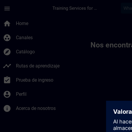
Saltar al contenido principal
Página cargada
menu
Training Services for Digital Industries
Toc | SITRAIN
home
Home
group_work
Canales
Nos encontr
explore
Catálogo
timeline
Rutas de aprendizaje
assignment_turned_in
Prueba de ingreso
account_circle
Perfil
info
Acerca de nosotros