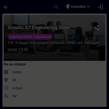
Saltar al contenido principal
Página cargada
place
expand_more
arrow_back
search
login
Colombia
Curso - Simatic S7 Engineering Tools - En
Simatic S7 Engineering Tools
share
Learning Event - Classroom
Tid: 4 dagar, måndagen startar kl. 13:00 och fredagen
slutar 13:00.
De un vistazo
widgets
Curso
where_to_vote
SE
access_time
4 days
translate
SV