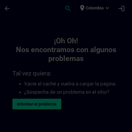
Saltar al contenido principal
Página cargada
place
expand_more
arrow_back
search
login
Colombia
Toc | SITRAIN
¡Oh Oh!
Nos encontramos con algunos
problemas
Tal vez quiera:
Vacíe el caché y vuelva a cargar la página.
¿Sospecha de un problema en el sitio?
Informar el problema