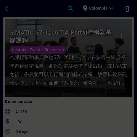
Saltar al contenido principal
Página cargada
place
expand_more
arrow_back
search
login
Colombia
Curso - SIMATIC S7-1200 TIA Portal控制器基
SIMATIC S7-1200 TIA Portal控制器基
more_vert
礎課程
Learning Event - Classroom
本課程幫助學員熟悉S7-1200控制器，在課程中學員將
學習到硬體規劃、參數設定及標準指令編輯。課程結束
之後，學員將可以進行簡易的程式編輯、故障排除及硬
體更換，並學習到如何將人機介面整合在同一專案中。
De un vistazo
widgets
Curso
where_to_vote
TW
access_time
3 days