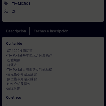
sell
TIA-MICRO1
translate
ZH
Descripción
Fechas e inscripción
Contenido
-S7-1200技術綜覽
-TIA Portal 基本環境介紹及操作
-硬體規劃
-符號表
-TIA Portal 區塊型態及程式結構
-位元指令介紹及練習
-數位指令介紹及練習
-HMI 介紹及操作
-故障診斷
Objetivos
-