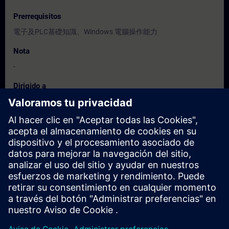
Prerrequisitos
電子及PLC基礎知識、Windows 電腦操作能力
Nota
-
Dirigido a
程式設計人員、調機/試俥工程人員、服務/維護工程人員、操作
人員
Fechas e inscripción
Actualmente no hay eventos disponibles
Inscríbete en la lista de solicitudes y recibirás una notificación en
cuanto haya nuevas fechas disponibles.
Activar el servicio de notificación