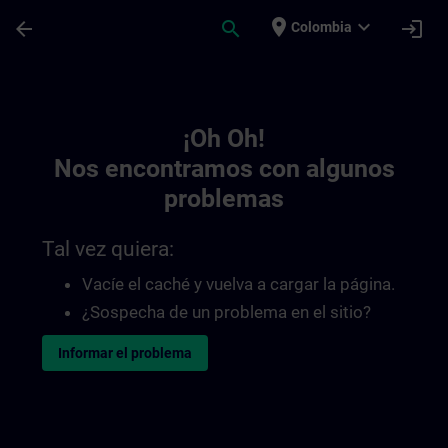
Saltar al contenido principal
Página cargada
place
expand_more
arrow_back
search
login
Colombia
Toc | SITRAIN
¡Oh Oh!
Nos encontramos con algunos
problemas
Tal vez quiera:
Vacíe el caché y vuelva a cargar la página.
¿Sospecha de un problema en el sitio?
Informar el problema