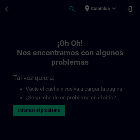
Saltar al contenido principal
Página cargada
place
expand_more
arrow_back
search
login
Colombia
Toc | SITRAIN
¡Oh Oh!
Nos encontramos con algunos
problemas
Tal vez quiera:
Vacíe el caché y vuelva a cargar la página.
¿Sospecha de un problema en el sitio?
Informar el problema