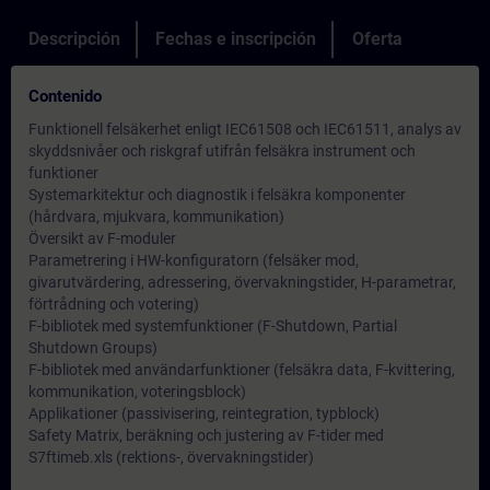
Descripción
Fechas e inscripción
Oferta
Contenido
Funktionell felsäkerhet enligt IEC61508 och IEC61511, analys av
skyddsnivåer och riskgraf utifrån felsäkra instrument och
funktioner
Systemarkitektur och diagnostik i felsäkra komponenter
(hårdvara, mjukvara, kommunikation)
Översikt av F-moduler
Parametrering i HW-konfiguratorn (felsäker mod,
givarutvärdering, adressering, övervakningstider, H-parametrar,
förtrådning och votering)
F-bibliotek med systemfunktioner (F-Shutdown, Partial
Shutdown Groups)
F-bibliotek med användarfunktioner (felsäkra data, F-kvittering,
kommunikation, voteringsblock)
Applikationer (passivisering, reintegration, typblock)
Safety Matrix, beräkning och justering av F-tider med
S7ftimeb.xls (rektions-, övervakningstider)