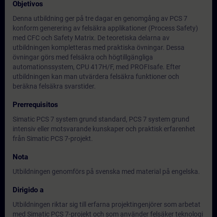
Objetivos
Denna utbildning ger på tre dagar en genomgång av PCS 7
konform generering av felsäkra applikationer (Process Safety)
med CFC och Safety Matrix. De teoretiska delarna av
utbildningen kompletteras med praktiska övningar. Dessa
övningar görs med felsäkra och högtillgängliga
automationssystem, CPU 417H/F, med PROFIsafe. Efter
utbildningen kan man utvärdera felsäkra funktioner och
beräkna felsäkra svarstider.
Prerrequisitos
Simatic PCS 7 system grund standard, PCS 7 system grund
intensiv eller motsvarande kunskaper och praktisk erfarenhet
från Simatic PCS 7-projekt.
Nota
Utbildningen genomförs på svenska med material på engelska.
Dirigido a
Utbildningen riktar sig till erfarna projektingenjörer som arbetat
med Simatic PCS 7-projekt och som använder felsäker teknologi