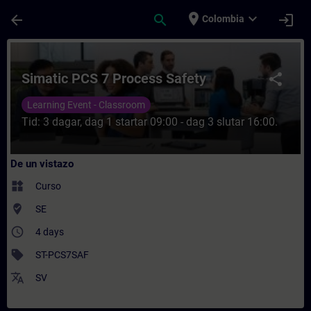
Saltar al contenido principal
Página cargada
place
expand_more
arrow_back
search
login
Colombia
Curso - Simatic PCS 7 Process Safety - En
Simatic PCS 7 Process Safety
share
Learning Event - Classroom
Tid: 3 dagar, dag 1 startar 09:00 - dag 3 slutar 16:00.
De un vistazo
widgets
Curso
where_to_vote
SE
access_time
4 days
sell
ST-PCS7SAF
translate
SV