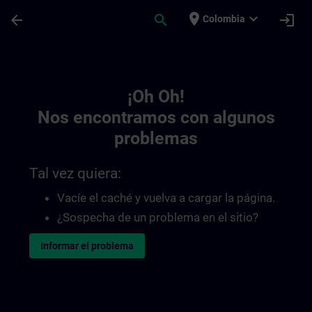
Saltar al contenido principal
Página cargada
place
expand_more
arrow_back
search
login
Colombia
Toc | SITRAIN
¡Oh Oh!
Nos encontramos con algunos
problemas
Tal vez quiera:
Vacíe el caché y vuelva a cargar la página.
¿Sospecha de un problema en el sitio?
Informar el problema