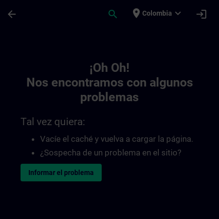
Saltar al contenido principal
Página cargada
place
expand_more
arrow_back
search
login
Colombia
Toc | SITRAIN
¡Oh Oh!
Nos encontramos con algunos
problemas
Tal vez quiera:
Vacíe el caché y vuelva a cargar la página.
¿Sospecha de un problema en el sitio?
Informar el problema