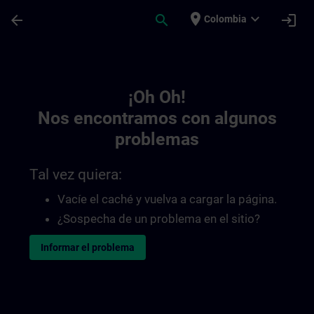
Saltar al contenido principal
Página cargada
place
expand_more
arrow_back
search
login
Colombia
Toc | SITRAIN
¡Oh Oh!
Nos encontramos con algunos
problemas
Tal vez quiera:
Vacíe el caché y vuelva a cargar la página.
¿Sospecha de un problema en el sitio?
Informar el problema