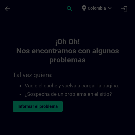
Saltar al contenido principal
Página cargada
place
expand_more
arrow_back
search
login
Colombia
Toc | SITRAIN
¡Oh Oh!
Nos encontramos con algunos
problemas
Tal vez quiera:
Vacíe el caché y vuelva a cargar la página.
¿Sospecha de un problema en el sitio?
Informar el problema