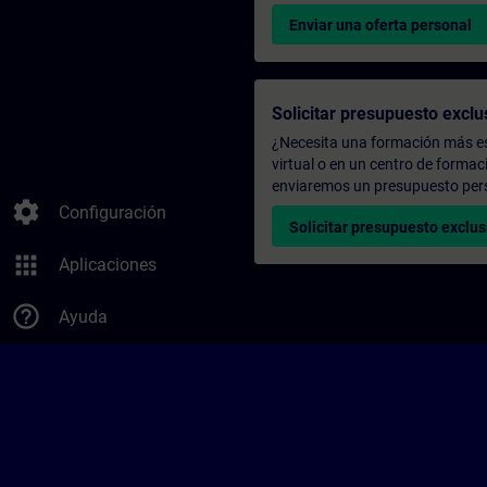
Enviar una oferta personal
Solicitar presupuesto exclu
¿Necesita una formación más es
virtual o en un centro de formac
enviaremos un presupuesto per
settings
Configuración
Solicitar presupuesto exclus
apps
Aplicaciones
help_outline
Ayuda