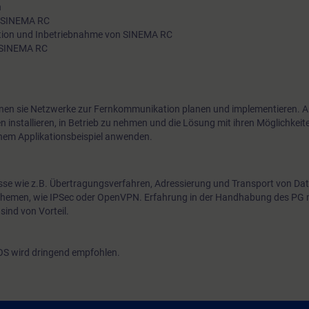
n
Internetzugangstechnologien sowie Netzwerkstrukturen in der
g SINEMA RC
ation und Inbetriebnahme von SINEMA RC
Fernkommunikation kennen. Sie lernen VPN-Technologien un
n SINEMA RC
Lösungen kennen und in Betrieb zu nehmen.
nen sie Netzwerke zur Fernkommunikation planen und implementieren.
nstallieren, in Betrieb zu nehmen und die Lösung mit ihren Möglichkeit
nem Applikationsbeispiel anwenden.
e wie z.B. Übertragungsverfahren, Adressierung und Transport von Dat
-Themen, wie IPSec oder OpenVPN. Erfahrung in der Handhabung des PG 
ind von Vorteil.
OS wird dringend empfohlen.