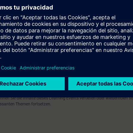
EVEL)
glichkeit einen Zertifizierungstest abzulegen. Dieser Test ist Bestandteil
ified Expert for Industrial Networks", die sich aus mehreren Einzeltests
inn der Prüfung Ihre Identität durch die Vorlage eines gültigen Lichtbild
oser Zugang zur digitalen Lernplattform
SITRAIN access
– beginnend ein
 Kursende.
nen Sie die Inhalte dieses Learning Events vertiefen oder wiederholen so
ressanten Themen fortsetzen.