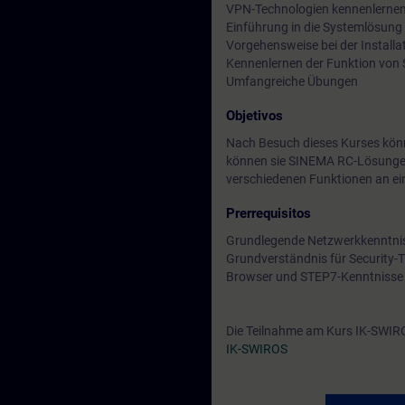
VPN-Technologien kennenlerne
Einführung in die Systemlösun
Vorgehensweise bei der Install
Kennenlernen der Funktion vo
Umfangreiche Übungen
Objetivos
Nach Besuch dieses Kurses kön
können sie SINEMA RC-Lösungen i
verschiedenen Funktionen an ei
Prerrequisitos
Grundlegende Netzwerkkenntniss
Grundverständnis für Security
Browser und STEP7-Kenntnisse s
Die Teilnahme am Kurs IK-SWIR
IK-SWIROS