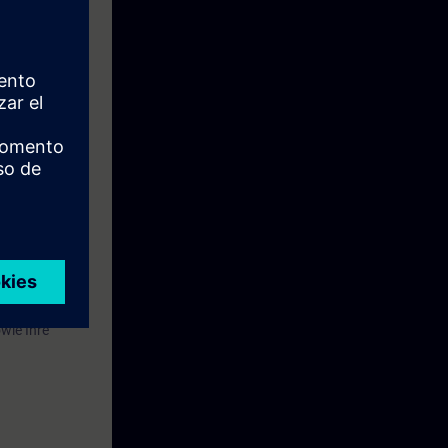
 der
 zusammensetzt.
ausweises
e Woche vor
wie Ihre