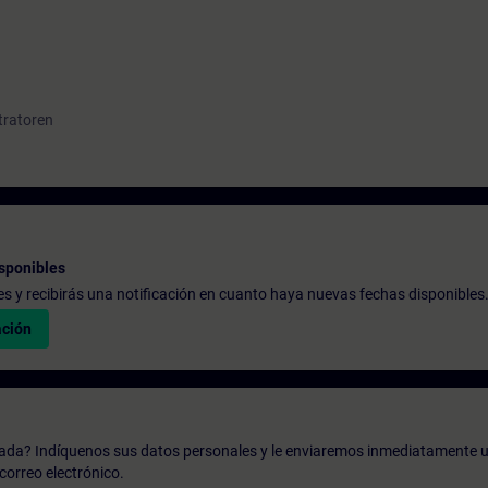
tratoren
sponibles
udes y recibirás una notificación en cuanto haya nuevas fechas disponibles
ación
zada? Indíquenos sus datos personales y le enviaremos inmediatamente u
correo electrónico.