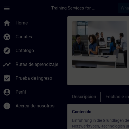
Saltar al contenido principal
Página cargada
menu
Training Services for Digital Industries
Curso - Remote Comm
home
Home
group_work
Canales
explore
Catálogo
timeline
Rutas de aprendizaje
assignment_turned_in
Prueba de ingreso
account_circle
Perfil
Descripción
Fechas e in
info
Acerca de nosotros
Contenido
Einführung in die Grundlagen 
Netzwerktypen, -technologien 