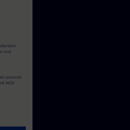
d SINEMA RC-
 Außerdem
en und
en sowie ein
mit WEB-