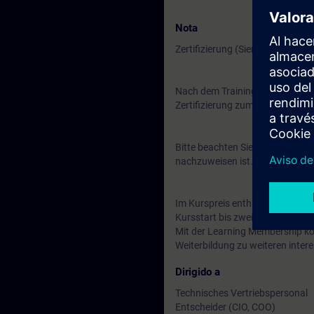
Nota
Zertifizierung (Siemens CEIN-L
Nach dem Training besteht die Mö
Zertifizierung zum "Siemens Cert
Bitte beachten Sie, dass vor Beg
nachzuweisen ist.
Im Kurspreis enthalten: Kostenl
Kursstart bis zwei Wochen nach
Mit der Learning Membership kön
Weiterbildung zu weiteren inte
Dirigido a
Technisches Vertriebspersonal
Entscheider (CIO, COO)