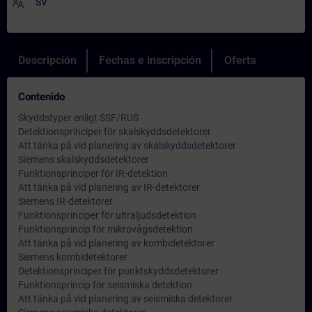
translate
SV
Descripción
Fechas e inscripción
Oferta
Contenido
Skyddstyper enligt SSF/RUS
Detektionsprinciper för skalskyddsdetektorer
Att tänka på vid planering av skalskyddsdetektorer
Siemens skalskyddsdetektorer
Funktionsprinciper för IR-detektion
Att tänka på vid planering av IR-detektorer
Siemens IR-detektorer
Funktionsprinciper för ultraljudsdetektion
Funktionsprincip för mikrovågsdetektion
Att tänka på vid planering av kombidetektorer
Siemens kombidetektorer
Detektionsprinciper för punktskyddsdetektorer
Funktionsprincip för seismiska detektion
Att tänka på vid planering av seismiska detektorer