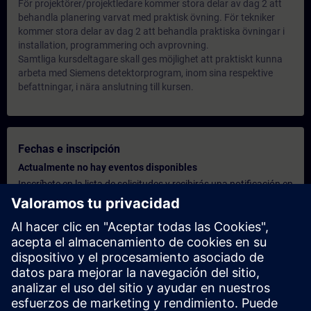
För projektörer/projektledare kommer stora delar av dag 2 att
behandla planering varvat med praktisk övning. För tekniker
kommer stora delar av dag 2 att behandla praktiska övningar i
installation, programmering och avprovning.
Samtliga kursdeltagare skall ges möjlighet att praktiskt kunna
arbeta med Siemens detektorprogram, inom sina respektive
befattningar, i nära anslutning till kursen.
Fechas e inscripción
Actualmente no hay eventos disponibles
Inscríbete en la lista de solicitudes y recibirás una notificación en
cuanto haya nuevas fechas disponibles.
Activar el servicio de notificación
Oferta personalizada
¿Necesita una oferta personalizada? Indíquenos sus datos