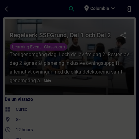
Saltar al contenido principal
Página cargada
place
expand_more
arrow_back
search
login
Colombia
Curso - Regelverk SSF​Grund, Del 1 och De
Regelverk SSF​Grund, Del 1 och Del 2
share
Learning Event - Classroom
Teorigenomgång dag 1 och del av fm dag 2. Resten av
dag 2 ägnas åt planering inklusive övningsuppgift
alternativt övningar med de olika detektorerna samt
genomgång a...
Más
De un vistazo
widgets
Curso
where_to_vote
SE
access_time
12 hours