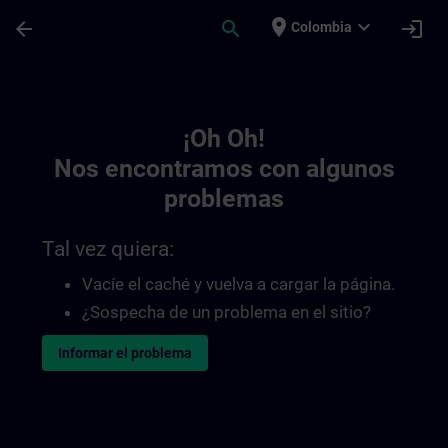
Saltar al contenido principal
Página cargada
place
expand_more
arrow_back
search
login
Colombia
Toc | SITRAIN
¡Oh Oh!
Nos encontramos con algunos
problemas
Tal vez quiera:
Vacíe el caché y vuelva a cargar la página.
¿Sospecha de un problema en el sitio?
Informar el problema