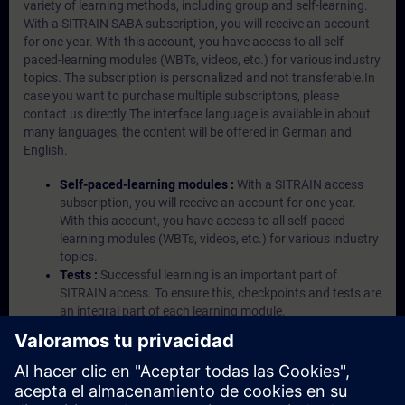
variety of learning methods, including group and self-learning.
With a SITRAIN SABA subscription, you will receive an account
for one year. With this account, you have access to all self-
paced-learning modules (WBTs, videos, etc.) for various industry
topics. The subscription is personalized and not transferable.In
case you want to purchase multiple subscriptons, please
contact us directly.The interface language is available in about
many languages, the content will be offered in German and
English.
Self-paced-learning modules :
With a SITRAIN access
subscription, you will receive an account for one year.
With this account, you have access to all self-paced-
learning modules (WBTs, videos, etc.) for various industry
topics.
Tests :
Successful learning is an important part of
SITRAIN access. To ensure this, checkpoints and tests are
an integral part of each learning module.
Exercises with Virtual Exercise Lab :
VE Lab is a cloud-
based environment with pre-installed software ( TIA
Portal etc.) In your first SITRAIN access subscription two
(2) hours for VE Lab are included.
Expert Talks :
In regular webinars, you will receive first-