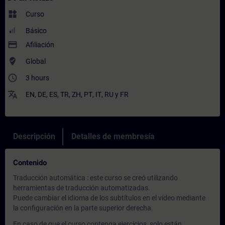
widgets
Curso
Básico
payment
Afiliación
where_to_vote
Global
access_time
3 hours
translate
EN
,
DE
,
ES
,
TR
,
ZH
,
PT
,
IT
,
RU
y
FR
Descripción
Detalles de membresía
Contenido
Traducción automática : este curso se creó utilizando
herramientas de traducción automatizadas.
Puede cambiar el idioma de los subtítulos en el vídeo mediante
la configuración en la parte superior derecha.
En caso de que el curso contenga ejercicios, solo están