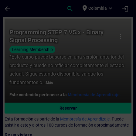
Saltar al contenido principal
Página cargada
place
expand_more
arrow_back
search
login
Colombia
Curso - Programming STEP 7 V5.x - Binary 
Programming STEP 7 V5.x - Binary
more_vert
Signal Processing
Learning Membership
*Este curso puede basarse en una versión anterior del
producto y puede no reflejar completamente el estado
actual. Sigue estando disponible, ya que los
fundamentos o...
Más
Este contenido pertenece a la
Membresía de Aprendizaje.
Reservar
Esta formación es parte de la
Membresía de Aprendizaje.
Puede
asistir a este y a otros 100 cursos de formación aproximadamente
De un vistazo