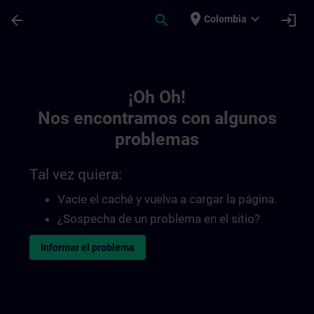
Saltar al contenido principal
Página cargada
place
expand_more
arrow_back
search
login
Colombia
Toc | SITRAIN
¡Oh Oh!
Nos encontramos con algunos
problemas
Tal vez quiera:
Vacíe el caché y vuelva a cargar la página.
¿Sospecha de un problema en el sitio?
Informar el problema