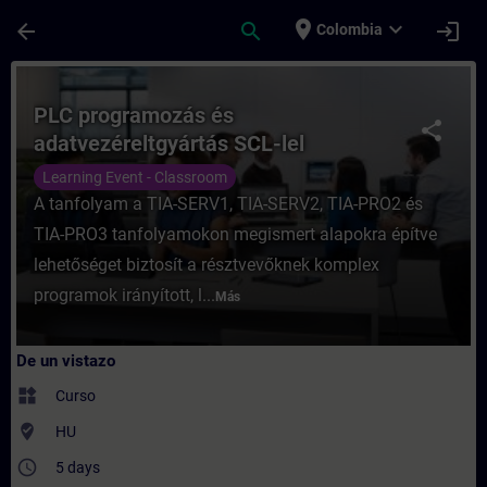
Saltar al contenido principal
Página cargada
place
expand_more
arrow_back
search
login
Colombia
Curso - PLC programozás és adatvezéreltgy
PLC programozás és
share
adatvezéreltgyártás SCL-lel
Learning Event - Classroom
A tanfolyam a TIA-SERV1, TIA-SERV2, TIA-PRO2 és
TIA-PRO3 tanfolyamokon megismert alapokra építve
lehetőséget biztosít a résztvevőknek komplex
programok irányított, l...
Más
De un vistazo
widgets
Curso
where_to_vote
HU
access_time
5 days