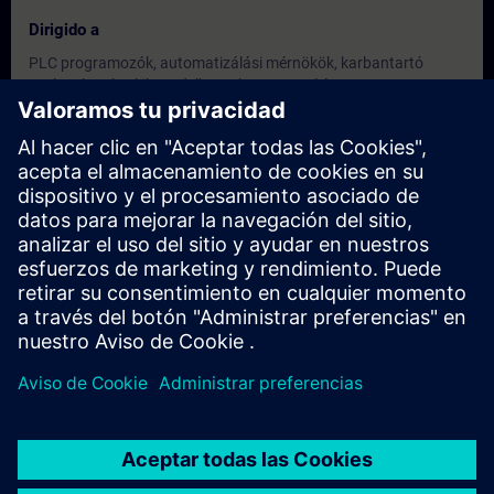
Dirigido a
PLC programozók, automatizálási mérnökök, karbantartó
szakemberek, akik rendelkeznek TIA Portal és PLC
programozási ismeretekkel, és szeretnének a programtervezés
egy magasabb szintjére lépni.
Fechas e inscripción
Actualmente no hay eventos disponibles
Inscríbete en la lista de solicitudes y recibirás una notificación en
cuanto haya nuevas fechas disponibles.
Activar el servicio de notificación