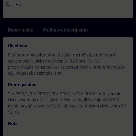
translate
HU
Descripción
Fechas e inscripción
Objetivos
PLC programozók, automatizálási mérnökök, karbantartó
szakemberek, akik rendelkeznek TIA Portal és PLC
programozási ismeretekkel, és szeretnének a programtervezés
egy magasabb szintjére lépni.
Prerrequisitos
TIA-SERV1, TIA-SERV2, TIA-PRO2 és TIA-PRO3 tanfolyamok
elvégzése vagy ezzel egyenértékű tudás, illetve ajánlott PLC
alapú mozgásvezérlés S210 hajtással tanfolyam elvégzése (DR-
S210).
Nota
-