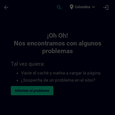
Saltar al contenido principal
Página cargada
place
expand_more
arrow_back
search
login
Colombia
Toc | SITRAIN
¡Oh Oh!
Nos encontramos con algunos
problemas
Tal vez quiera:
Vacíe el caché y vuelva a cargar la página.
¿Sospecha de un problema en el sitio?
Informar el problema