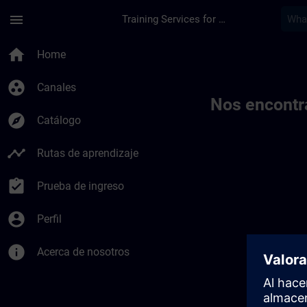
Saltar al contenido principal
Página cargada
menu
Training Services for Digital Industries
Toc | SITRAIN
home
Home
group_work
Canales
Nos encontr
explore
Catálogo
timeline
Rutas de aprendizaje
assignment_turned_in
Prueba de ingreso
account_circle
Perfil
info
Acerca de nosotros