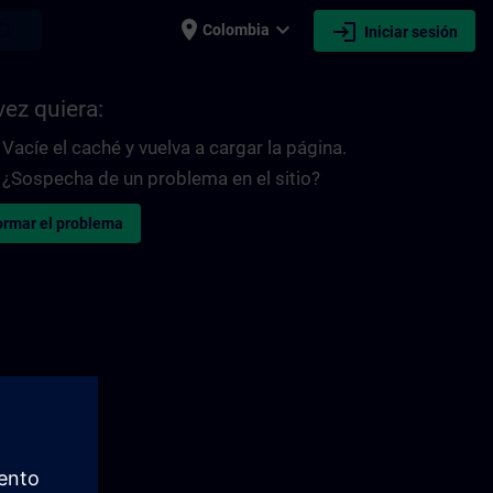
place
expand_more
login
earch
Colombia
Iniciar sesión
vez quiera:
Vacíe el caché y vuelva a cargar la página.
¿Sospecha de un problema en el sitio?
ormar el problema