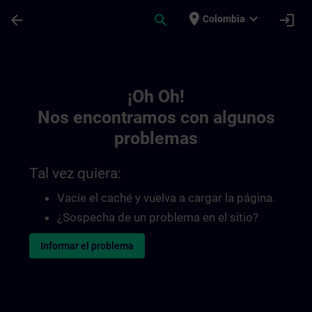
Saltar al contenido principal
Página cargada
place
expand_more
arrow_back
search
login
Colombia
Toc | SITRAIN
¡Oh Oh!
Nos encontramos con algunos
problemas
Tal vez quiera:
Vacíe el caché y vuelva a cargar la página.
¿Sospecha de un problema en el sitio?
Informar el problema