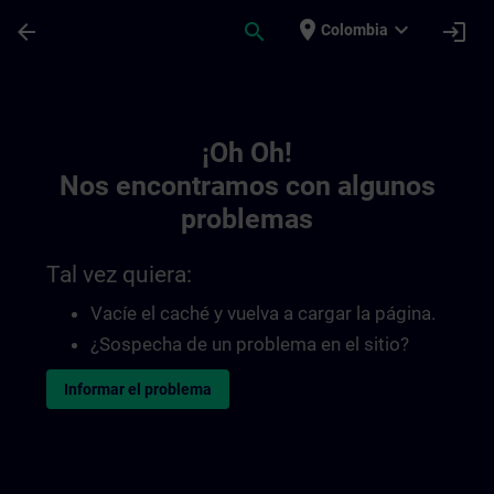
Saltar al contenido principal
Página cargada
place
expand_more
arrow_back
search
login
Colombia
Toc | SITRAIN
¡Oh Oh!
Nos encontramos con algunos
problemas
Tal vez quiera:
Vacíe el caché y vuelva a cargar la página.
¿Sospecha de un problema en el sitio?
Informar el problema