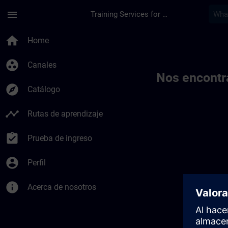
Saltar al contenido principal
Página cargada
menu
Training Services for Digital Industries
Toc | SITRAIN
home
Home
group_work
Canales
Nos encontr
explore
Catálogo
timeline
Rutas de aprendizaje
assignment_turned_in
Prueba de ingreso
account_circle
Perfil
info
Acerca de nosotros