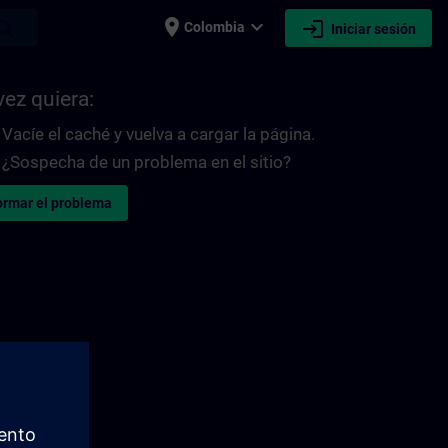
place
expand_more
login
earch
Colombia
Iniciar sesión
vez quiera:
Vacíe el caché y vuelva a cargar la página.
¿Sospecha de un problema en el sitio?
ormar el problema