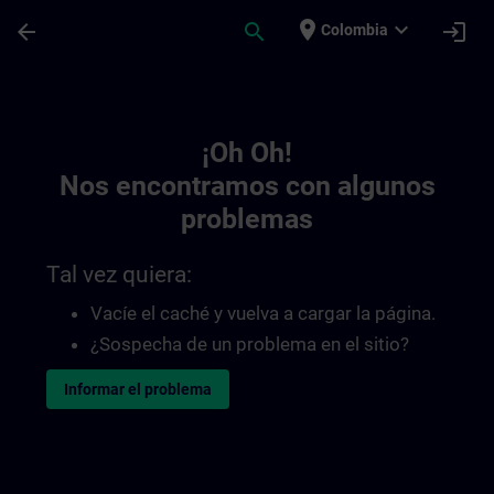
Saltar al contenido principal
Página cargada
place
expand_more
arrow_back
search
login
Colombia
Toc | SITRAIN
¡Oh Oh!
Nos encontramos con algunos
problemas
Tal vez quiera:
Vacíe el caché y vuelva a cargar la página.
¿Sospecha de un problema en el sitio?
Informar el problema