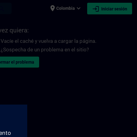
place
expand_more
login
earch
Colombia
Iniciar sesión
vez quiera:
Vacíe el caché y vuelva a cargar la página.
¿Sospecha de un problema en el sitio?
ormar el problema