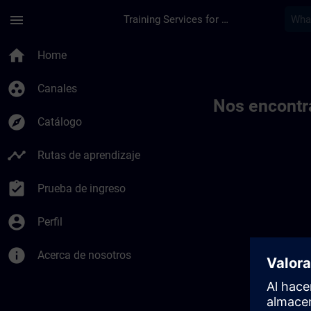
Saltar al contenido principal
Página cargada
menu
Training Services for Digital Industries
Toc | SITRAIN
home
Home
group_work
Canales
Nos encontr
explore
Catálogo
timeline
Rutas de aprendizaje
assignment_turned_in
Prueba de ingreso
account_circle
Perfil
info
Acerca de nosotros