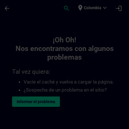
Saltar al contenido principal
Página cargada
place
expand_more
arrow_back
search
login
Colombia
Toc | SITRAIN
¡Oh Oh!
Nos encontramos con algunos
problemas
Tal vez quiera:
Vacíe el caché y vuelva a cargar la página.
¿Sospecha de un problema en el sitio?
Informar el problema