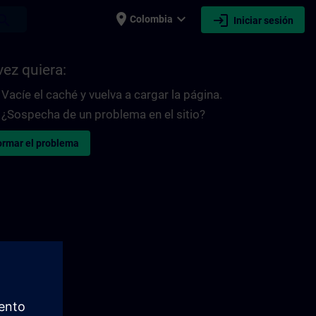
place
expand_more
login
earch
Colombia
Iniciar sesión
vez quiera:
Vacíe el caché y vuelva a cargar la página.
¿Sospecha de un problema en el sitio?
ormar el problema