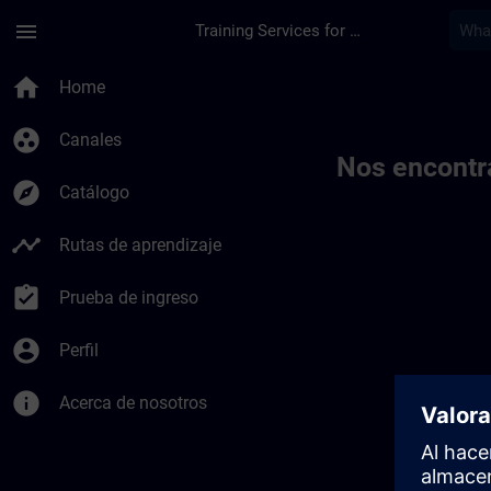
Saltar al contenido principal
Página cargada
menu
Training Services for Digital Industries
Toc | SITRAIN
home
Home
group_work
Canales
Nos encontr
explore
Catálogo
timeline
Rutas de aprendizaje
assignment_turned_in
Prueba de ingreso
account_circle
Perfil
info
Acerca de nosotros