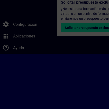
Solicitar presupuesto exclu
¿Necesita una formación más es
virtual o en un centro de formac
enviaremos un presupuesto per
settings
Configuración
Solicitar presupuesto exclus
apps
Aplicaciones
help_outline
Ayuda