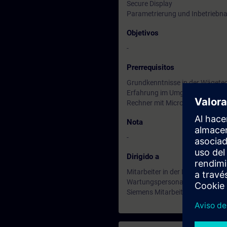
Secure Display
Parametrierung und Inbetrieb
Objetivos
-
Prerrequisitos
Grundkenntnisse in der Wägete
Erfahrung im Umgang mit elektr
Rechner mit Microsoft Teams
Nota
-
Dirigido a
Mitarbeiter in der Planung und
Wartungspersonal
Siemens Mitarbeiter in Vertrieb