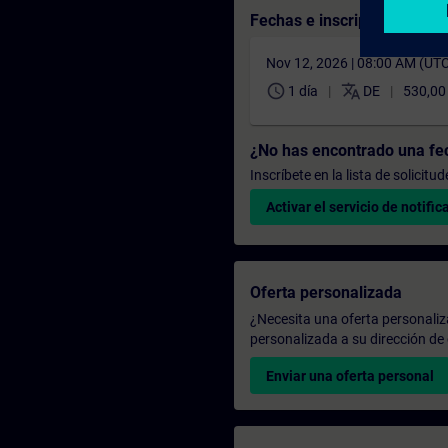
Fechas e inscripción
Nov 12, 2026 | 08:00 AM (UT
schedule
translate
1 día
DE
530,00
¿No has encontrado una f
Inscríbete en la lista de solicit
Activar el servicio de notific
Oferta personalizada
¿Necesita una oferta personali
personalizada a su dirección de 
Enviar una oferta personal