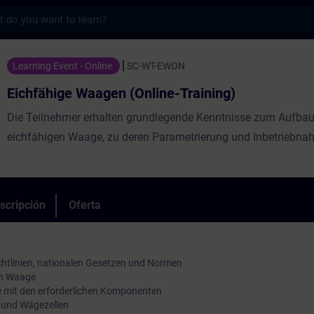
s
aagen (Online-Training) - Entrenamiento -
Learning Event - Online
SC-WT-EWON
Eichfähige Waagen (Online-Training)
Die Teilnehmer erhalten grundlegende Kenntnisse zum Aufbau
eichfähigen Waage, zu deren Parametrierung und Inbetriebna
scripción
Oferta
htlinien, nationalen Gesetzen und Normen
en Waage
 mit den erforderlichen Komponenten
n und Wägezellen