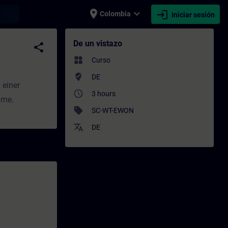
place
expand_more
login
earch
Colombia
Iniciar sesión
 Capacitación - Capacitación profesional |
De un vistazo
share
widgets
Curso
where_to_vote
DE
 einer
access_time
3 hours
hme.
sell
SC-WT-EWON
translate
DE