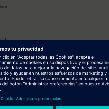
nahme
chnik
o-mechanischen Waagen ist von Vorteil
 Auslegung von eichfähigen Waagen
 und Planung