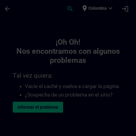
Saltar al contenido principal
Página cargada
place
expand_more
arrow_back
search
login
Colombia
Toc | SITRAIN
¡Oh Oh!
Nos encontramos con algunos
problemas
Tal vez quiera:
Vacíe el caché y vuelva a cargar la página.
¿Sospecha de un problema en el sitio?
Informar el problema