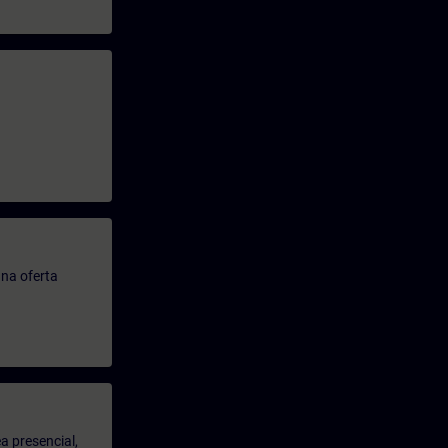
.
na oferta
a presencial,