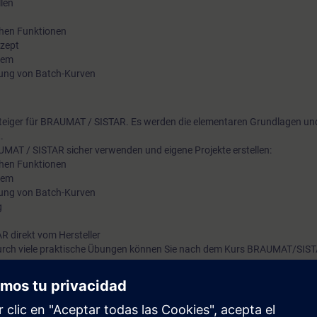
llen
in anderen Industrien. Es deckt alle Produktionsbereiche ab, st
chen Funktionen
Transparenz, Flexibilität und Qualität. So unterstützt es den 
zept
Brauprozess beispielsweise mit einem ISA 88 konformen Reze
tem
nung von Batch-Kurven
Dabei kann der Produktionsfortschritt am Monitor verfolgt, di
flexibel geplant und ein effizientes Tankmanagement dargestel
nsteiger für BRAUMAT / SISTAR. Es werden die elementaren Grundlagen un
.
AT / SISTAR sicher verwenden und eigene Projekte erstellen:
chen Funktionen
tem
nung von Batch-Kurven
g
 direkt vom Hersteller
Durch viele praktische Übungen können Sie nach dem Kurs BRAUMAT/SIST
sönlichen Eindruck über die Leistungsfähigkeit.