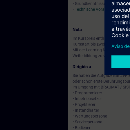
• Grundkenntnisse der Automati
•
Technische Voraussetzung
Nota
Im Kurspreis enthalten: Kostenl
Kursstart bis zwei Wochen nach
Mit der Learning Membership kön
Weiterbildung zu weiteren inte
Dirigido a
Sie haben die Aufgabe Batch-Pro
oder schon erste Berührungspunk
im Umgang mit BRAUMAT / SIS
• Programmierer
• Inbetriebsetzer
• Projektierer
• Instandhalter
• Wartungspersonal
• Servicepersonal
• Bediener