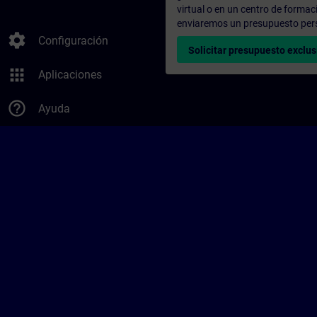
virtual o en un centro de formac
enviaremos un presupuesto per
settings
Configuración
Solicitar presupuesto exclus
apps
Aplicaciones
help_outline
Ayuda