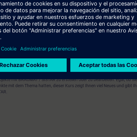
sierungstechnik
oser Zugang zur digitalen Lernplattform
SITRAIN access
– beginnend ein
 Kursende.
nen Sie die Inhalte dieses Learning Events vertiefen oder wiederholen so
ressanten Themen fortsetzen.
jekte mit BRAUMAT / SISTAR zu erstellen oder zu bearbeiten. Egal, ob Si
te mit dem Thema hatten, dieser Kurs zeigt Ihnen viel Neues und gibt Ih
TAR.