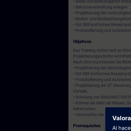
• Bilder und Bildnavigation erste
• Benutzerverwaltung anlegen
• Projektierung der technologis
• Bedien- und Beobachtungskon
• ISA S88 konformes Rezeptsys
• Protokollierung und Aufzeich
Objetivos
Das Training richtet sich an Ei
Projektierungsschritte vermittelt
Nach dem Kurs können Sie BRAUM
• Projektierung der technologis
• ISA S88 konformes Rezeptsys
• Protokollierung und Aufzeich
• Projektierung der S7-Steuerun
Vorteile:
• Schulung von BRAUMAT/SISTAR
• Können ist mehr als Wissen. 
beherrschen.
• Verschaffen Sie sich einen per
Prerrequisitos