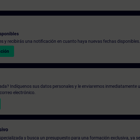
sponibles
udes y recibirás una notificación en cuanto haya nuevas fechas disponibles
ación
zada? Indíquenos sus datos personales y le enviaremos inmediatamente u
correo electrónico.
sivo
pecializada y busca un presupuesto para una formación exclusiva, ya se