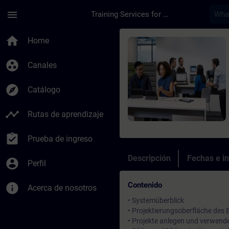
Saltar al contenido principal
Página cargada
menu
Training Services for Digital Industries
Curso - BRAUMAT / S
home
Home
group_work
Canales
explore
Catálogo
timeline
Rutas de aprendizaje
assignment_turned_in
Prueba de ingreso
Descripción
Fechas e in
account_circle
Perfil
Contenido
info
Acerca de nosotros
• Systemüberblick
• Projektierungsoberfläche des
• Projekte anlegen und verwend