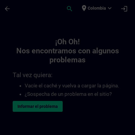
Saltar al contenido principal
Página cargada
place
expand_more
arrow_back
search
login
Colombia
Toc | SITRAIN
¡Oh Oh!
Nos encontramos con algunos
problemas
Tal vez quiera:
Vacíe el caché y vuelva a cargar la página.
¿Sospecha de un problema en el sitio?
Informar el problema