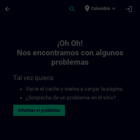
Saltar al contenido principal
Página cargada
place
expand_more
arrow_back
search
login
Colombia
Toc | SITRAIN
¡Oh Oh!
Nos encontramos con algunos
problemas
Tal vez quiera:
Vacíe el caché y vuelva a cargar la página.
¿Sospecha de un problema en el sitio?
Informar el problema