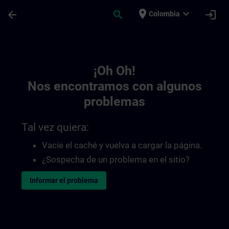
Saltar al contenido principal
Página cargada
place
expand_more
arrow_back
search
login
Colombia
Toc | SITRAIN
¡Oh Oh!
Nos encontramos con algunos
problemas
Tal vez quiera:
Vacíe el caché y vuelva a cargar la página.
¿Sospecha de un problema en el sitio?
Informar el problema