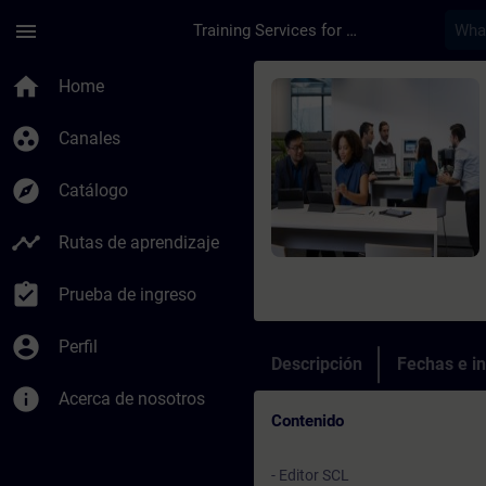
Saltar al contenido principal
Página cargada
menu
Training Services for Digital Industries
Curso - Online-Trai
home
Home
group_work
Canales
explore
Catálogo
timeline
Rutas de aprendizaje
assignment_turned_in
Prueba de ingreso
account_circle
Perfil
Descripción
Fechas e in
info
Acerca de nosotros
Contenido
- Editor SCL