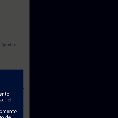
. Questo è
one dei problemi
tto SIMATIC STEP