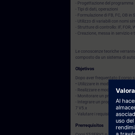
- Progettazione del programma
- Tipi di dati, operazioni
- Formulazione di FB, FC, OB in 
- Utilizzo di variabili con nomi si
- Strutture di controllo: IF, FOR,
- Creazione, messa in servizio e
Le conoscenze teoriche verranno
composto da un sistema di auto
Objetivos
Dopo aver frequentato il corso sa
• Utilizzare in modo efficiente 
- Realizzare e modificare progr
- Monitorare un programma SCL in
- Integrare un programma SCL in 
7 V5.x
- Valutare i requisiti della sinta
Prerrequisitos
Corsi ST-SERV1 o ST-PRO1 o equ