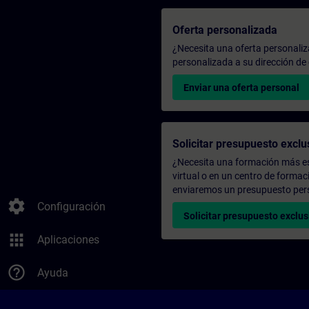
Oferta personalizada
¿Necesita una oferta personali
personalizada a su dirección de 
Enviar una oferta personal
Solicitar presupuesto exclu
¿Necesita una formación más es
virtual o en un centro de formac
enviaremos un presupuesto per
settings
Configuración
Solicitar presupuesto exclus
apps
Aplicaciones
help_outline
Ayuda