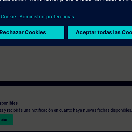
ti il sistema di automazione SIMATIC S7-300 e il software SIMATIC STEP 7 
tal) è disponibile il corso TIA-SCL.
sponibles
udes y recibirás una notificación en cuanto haya nuevas fechas disponibles
ación