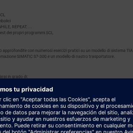
SCL
mbolici
 WHILE, REPEAT, ...
 test dei propri programmi SCL
 approfondite con numerosi esercizi pratici su un modello di sistema TIA
mazione SIMATIC S7-300 e un modello di nastro trasportatore.
rai in grado di:
gli strumenti dell'editor di programma SIMATIC Manager
ammi in SCL
 SIMATIC STEP 7V5.x e utilizzare gli strumenti di diagnostica e risoluzi
un blocco di libreria personalizzato e utilizzarlo all'interno di un proge
ssi SCL e le funzioni di debug del sistema
ivalenti conoscenze base dei sistemi di automazione.