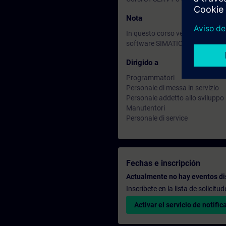
Nota
In questo corso vengono utilizza
software SIMATIC STEP 7 (TIA Por
Dirigido a
Programmatori
Personale di messa in servizio
Personale addetto allo sviluppo
Manutentori
Personale di service
Fechas e inscripción
Actualmente no hay eventos di
Inscríbete en la lista de solicit
Activar el servicio de notific