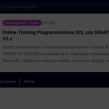
s
ning Programmazione SCL con SIMATIC STEP
Learning Event - Online
ST-7SCL
Online-Training Programmazione SCL con SIMAT
V5.x
Questo corso è rivolto a chi desidera programmare i sistemi 
SIMATIC S7-300/400 con l'ausilio di un linguaggio di progra
alto livello. Utilizzando semplici esempi, ti verranno spiegati i
offerti da un linguaggio di programmazione di alto livello.Duran
verranno mostrati il linguaggio SCL nella sua completezza e le
dell'ambiente di sviluppo SCL. In particolare, SCL è il comple
scripción
Oferta
per i softweristi che desiderano espandere autonomamente la 
gamma di blocchi S7.Al termine del corso, sarai in grado di uti
linguaggi di alto livello per ridurre drasticamente il sovraccaric
creazione del programma rispetto ad AWL.